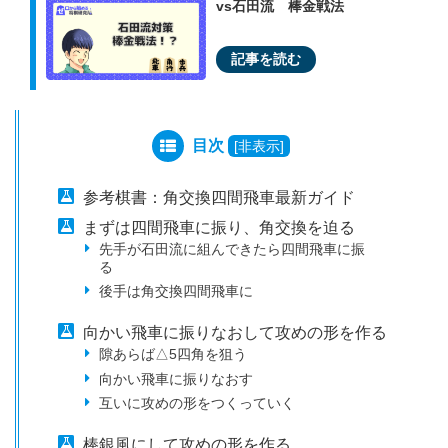
vs石田流 棒金戦法
目次
[
非表示
]
参考棋書：角交換四間飛車最新ガイド
まずは四間飛車に振り、角交換を迫る
先手が石田流に組んできたら四間飛車に振
る
後手は角交換四間飛車に
向かい飛車に振りなおして攻めの形を作る
隙あらば△5四角を狙う
向かい飛車に振りなおす
互いに攻めの形をつくっていく
棒銀風にして攻めの形を作る