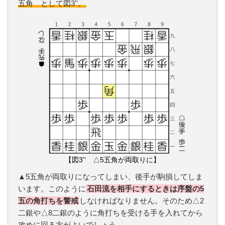
五角 として図3''。
【図3'' △5五角が両取りに】
▲5五角が両取りになってしまい、後手が駒損してしま
います。このように
石田流を相手にするときは序盤の5
五の角打ちを警戒
しなければなりません。そのため△2
二銀や△8二銀のように角打ちを受ける手を入れてから
攻めに回る方がよいでしょう。