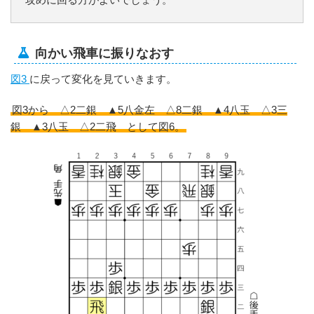
向かい飛車に振りなおす
図3
に戻って変化を見ていきます。
図3から △2二銀 ▲5八金左 △8二銀 ▲4八玉 △3三
銀 ▲3八玉 △2二飛 として図6。