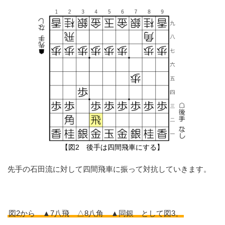
【図2 後手は四間飛車にする】
先手の石田流に対して四間飛車に振って対抗していきます。
図2から ▲7八飛 △8八角 ▲同銀 として図3。