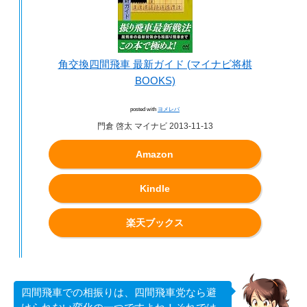
角交換四間飛車 最新ガイド (マイナビ将棋
BOOKS)
posted with
ヨメレバ
門倉 啓太 マイナビ 2013-11-13
Amazon
Kindle
楽天ブックス
四間飛車での相振りは、四間飛車党なら避