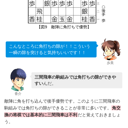
【図9 敵陣に角打ちで優勢】
こんなところに角打ちの隙が！！こういう
一瞬の隙を突けると気持ちいいです！！
歩美
三間飛車の駒組みでは角打ちの隙ができや
すい
んだ。
香介
敵陣に角を打ち込んで後手優勢です。このように三間飛車の
駒組みでは角打ちの隙ができることが非常に多いです。
角交
換の将棋では基本的に三間飛車は不利
だと覚えておきましょ
う。