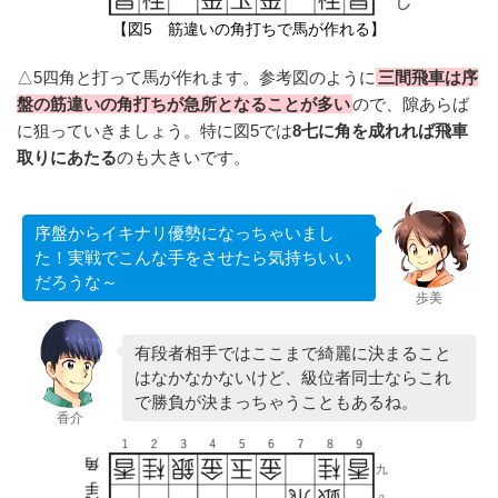
【図5 筋違いの角打ちで馬が作れる】
△5四角と打って馬が作れます。参考図のように
三間飛車は序
盤の筋違いの角打ちが急所となることが多い
ので、隙あらば
に狙っていきましょう。特に図5では
8七に角を成れれば飛車
取りにあたる
のも大きいです。
序盤からイキナリ優勢になっちゃいまし
た！実戦でこんな手をさせたら気持ちいい
だろうな～
歩美
有段者相手ではここまで綺麗に決まること
はなかなかないけど、級位者同士ならこれ
で勝負が決まっちゃうこともあるね。
香介