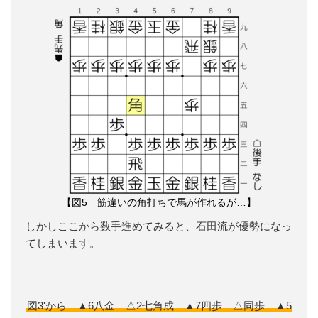
【図5 筋違いの角打ちで馬が作れるが…】
しかしここから数手進めてみると、石田流が優勢になっ
てしまいます。
図3'から ▲6八金 △2七角成 ▲7四歩 △同歩 ▲5