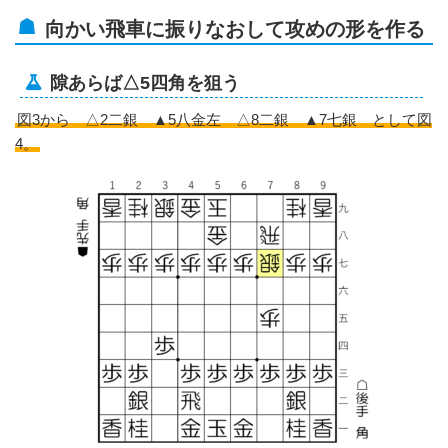
向かい飛車に振りなおして攻めの形を作る
隙あらば△5四角を狙う
図3から △2二銀 ▲5八金左 △8二銀 ▲7七銀 として図
4。