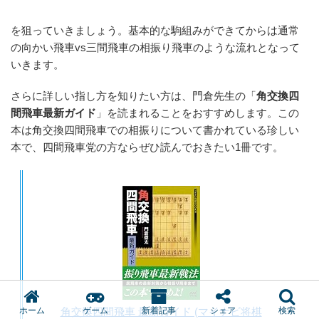
を狙っていきましょう。基本的な駒組みができてからは通常
の向かい飛車vs三間飛車の相振り飛車のような流れとなって
いきます。
さらに詳しい指し方を知りたい方は、門倉先生の「
角交換四
間飛車最新ガイド
」を読まれることをおすすめします。この
本は角交換四間飛車での相振りについて書かれている珍しい
本で、四間飛車党の方ならぜひ読んでおきたい1冊です。
ホーム
ゲーム
新着記事
シェア
検索
角交換四間飛車 最新ガイド (マイナビ将棋