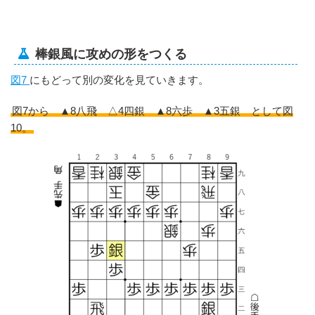
棒銀風に攻めの形をつくる
図7
にもどって別の変化を見ていきます。
図7から ▲8八飛 △4四銀 ▲8六歩 ▲3五銀 として図
10。