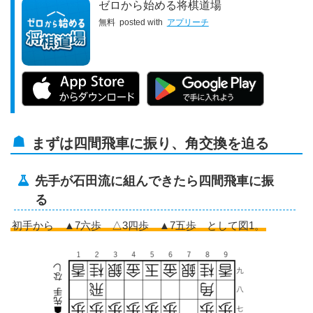
ゼロから始める将棋道場
無料
posted with
アプリーチ
まずは四間飛車に振り、角交換を迫る
先手が石田流に組んできたら四間飛車に振
る
初手から ▲7六歩 △3四歩 ▲7五歩 として図1。