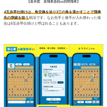
【基本図 居飛車急戦vs四間飛車】
4五歩早仕掛けは、角交換を迫り3三の角を退かすことで飛車
先の突破を狙う
戦法です。なお先手と後手が入れ替わった場
合は6五歩早仕掛けと呼ばれることもあります。