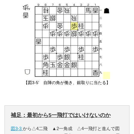
【図3-5' 自陣の角が働き、銀取りに当たる】
補足：最初から5一飛打ではいけないのか
図3-3
から△4二飛 ▲2一角成 △4一飛打と進んで図