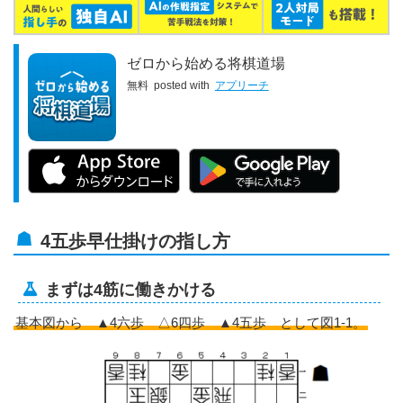
ゼロから始める将棋道場
無料
posted with
アプリーチ
4五歩早仕掛けの指し方
まずは4筋に働きかける
基本図から ▲4六歩 △6四歩 ▲4五歩 として図1-1。