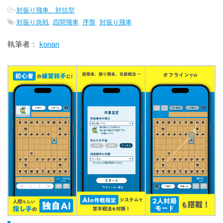
-
対振り飛車、対抗型
-
対振り急戦
,
四間飛車
,
序盤
,
対振り飛車
執筆者：
konan