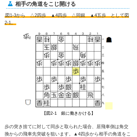
相手の角道をこじ開ける
図1-3から △2四歩 ▲4四歩 △同銀 ▲4五歩 として図
2-1。
【図2-1 銀に働きかける】
歩の突き捨てに対して同歩と取られた場合、居飛車側は角交
換からの飛車先突破を狙います。▲4四歩から相手の角道をこ