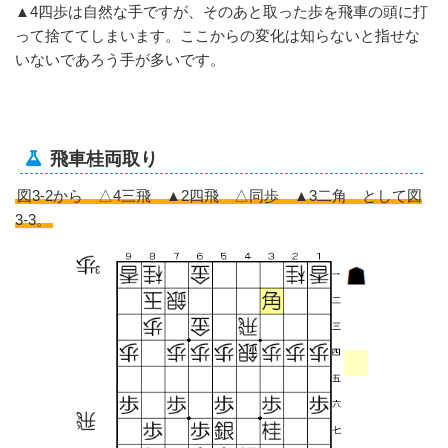
▲4四歩は自然な手ですが、そのあと取った歩を飛車の頭に打
って捨ててしまいます。ここからの変化は知らないと指せな
いないであろう手が多いです。
飛車桂両取り
図3-2から △4三飛 ▲2四飛 △同歩 ▲3二角 として図
3-3。