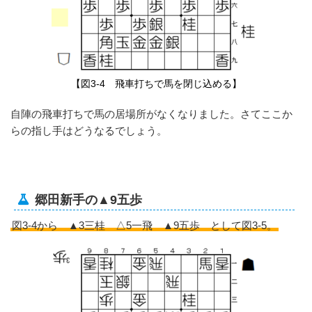
【図3-4 飛車打ちで馬を閉じ込める】
自陣の飛車打ちで馬の居場所がなくなりました。さてここか
らの指し手はどうなるでしょう。
郷田新手の▲9五歩
図3-4から ▲3三桂 △5一飛 ▲9五歩 として図3-5。