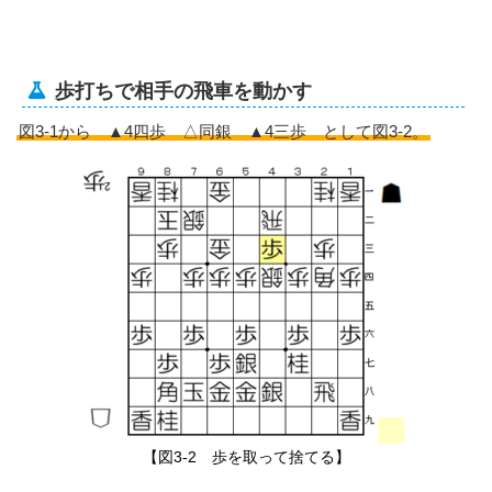
歩打ちで相手の飛車を動かす
図3-1から ▲4四歩 △同銀 ▲4三歩 として図3-2。
【図3-2 歩を取って捨てる】