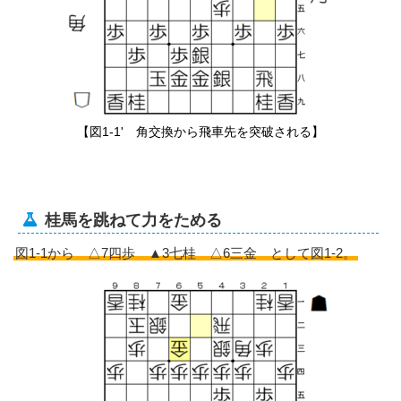
【図1-1' 角交換から飛車先を突破される】
桂馬を跳ねて力をためる
図1-1から △7四歩 ▲3七桂 △6三金 として図1-2。