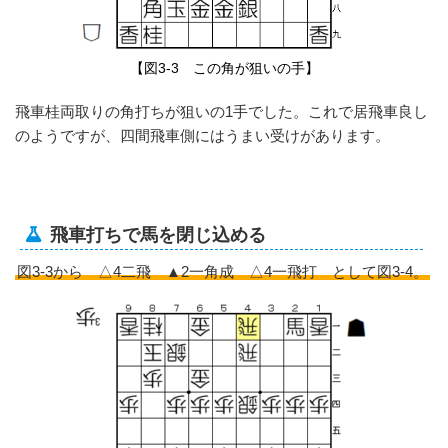
【図3-3 この角が狙いの手】
飛車桂両取りの角打ちが狙いの1手でした。これで居飛車良し
のようですが、四間飛車側にはうまい受けがあります。
飛車打ちで馬を閉じ込める
図3-3から △4二飛 ▲2一角成 △4一飛打 として図3-4。