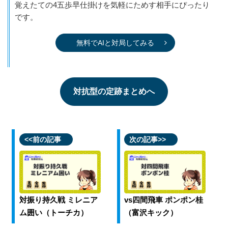
覚えたての4五歩早仕掛けを気軽にためす相手にぴったり
です。
無料でAIと対局してみる
対抗型の定跡まとめへ
<<前の記事
次の記事>>
対振り持久戦 ミレニア
vs四間飛車 ポンポン桂
ム囲い（トーチカ）
（富沢キック）