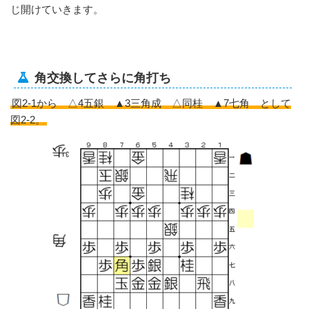
じ開けていきます。
角交換してさらに角打ち
図2-1から △4五銀 ▲3三角成 △同桂 ▲7七角 として
図2-2。